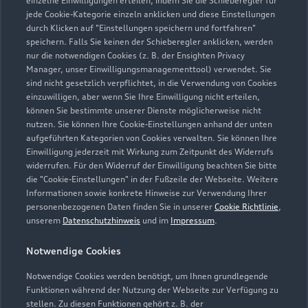
einzelne Einwilligungen erteilen, indem Sie die Schieberegler für
jede Cookie-Kategorie einzeln anklicken und diese Einstellungen
030 6097070
durch Klicken auf "Einstellungen speichern und fortfahren"
speichern. Falls Sie keinen der Schieberegler anklicken, werden
info@autohaus-piontek.de
nur die notwendigen Cookies (z. B. der Ensighten Privacy
Manager, unser Einwilligungsmanagementtool) verwendet. Sie
sind nicht gesetzlich verpflichtet, in die Verwendung von Cookies
Kontaktdaten herunterladen
einzuwilligen, aber wenn Sie Ihre Einwilligung nicht erteilen,
können Sie bestimmte unserer Dienste möglicherweise nicht
nutzen. Sie können Ihre Cookie-Einstellungen anhand der unten
aufgeführten Kategorien von Cookies verwalten. Sie können Ihre
Öffnungszeiten
Einwilligung jederzeit mit Wirkung zum Zeitpunkt des Widerrufs
widerrufen. Für den Widerruf der Einwilligung beachten Sie bitte
die "Cookie-Einstellungen" in der Fußzeile der Webseite. Weitere
Informationen sowie konkrete Hinweise zur Verwendung Ihrer
Service
personenbezogenen Daten finden Sie in unserer
Cookie Richtlinie
,
Geschlossen
,
öffnet am
Freitag 07:30
unserem
Datenschutzhinweis
und im
Impressum
.
Notwendige Cookies
Teile- & Zubehörverkauf
Geschlossen
,
öffnet am
Freitag 07:30
Notwendige Cookies werden benötigt, um Ihnen grundlegende
Funktionen während der Nutzung der Webseite zur Verfügung zu
stellen. Zu diesen Funktionen gehört z. B. der