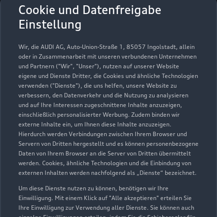
Autohaus Klaus Piontek
Cookie und Datenfreigabe
GmbH Berlin Rudow
Einstellung
Servicepartner
e-tron
Wir, die AUDI AG, Auto-Union-Straße 1, 85057 Ingolstadt, allein
oder in Zusammenarbeit mit unseren verbundenen Unternehmen
und Partnern ("Wir", "Unser"), nutzen auf unserer Website
eigene und Dienste Dritter, die Cookies und ähnliche Technologien
verwenden ("Dienste"), die uns helfen, unsere Website zu
verbessern, den Datenverkehr und die Nutzung zu analysieren
und auf Ihre Interessen zugeschnittene Inhalte anzuzeigen,
einschließlich personalisierter Werbung. Zudem binden wir
externe Inhalte ein, um Ihnen diese Inhalte anzuzeigen.
Hierdurch werden Verbindungen zwischen Ihrem Browser und
Servern von Dritten hergestellt und es können personenbezogene
Daten von Ihrem Browser an die Server von Dritten übermittelt
werden. Cookies, ähnliche Technologien und die Einbindung von
externen Inhalten werden nachfolgend als „Dienste“ bezeichnet.
Um diese Dienste nutzen zu können, benötigen wir Ihre
Waltersdorfer Chaussee 18-20
Einwilligung. Mit einem Klick auf "Alle akzeptieren" erteilen Sie
12355 Berlin
Ihre Einwilligung zur Verwendung aller Dienste. Sie können auch