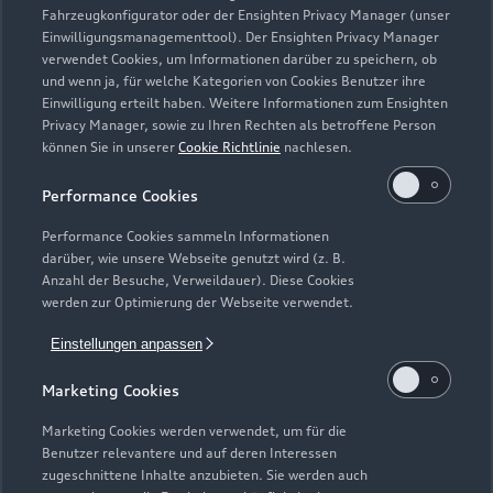
Fahrzeugkonfigurator oder der Ensighten Privacy Manager (unser
Einwilligungsmanagementtool). Der Ensighten Privacy Manager
Zurück nach oben
verwendet Cookies, um Informationen darüber zu speichern, ob
und wenn ja, für welche Kategorien von Cookies Benutzer ihre
Einwilligung erteilt haben. Weitere Informationen zum Ensighten
Modelle
Privacy Manager, sowie zu Ihren Rechten als betroffene Person
können Sie in unserer
Cookie Richtlinie
nachlesen.
Kaufen & leasen
Alle Modelle
Performance Cookies
Modelle vergleichen
Service & Zubehör
Performance Cookies sammeln Informationen
Neuwagensuche
darüber, wie unsere Webseite genutzt wird (z. B.
Elektromodelle
Anzahl der Besuche, Verweildauer). Diese Cookies
Gebrauchtwagensuche
Support
werden zur Optimierung der Webseite verwendet.
Saisonale Angebote
Plug-in-Hybride
Gebrauchtwagen
Einstellungen anpassen
Audi Services
Über Audi
Kundenservice
Finanzierung
Marketing Cookies
Garantie
Händlersuche
Aktionen & Angebote
Unternehmen
Marketing Cookies werden verwendet, um für die
Audi digital services
Benutzer relevantere und auf deren Interessen
Audi Code
Geschäftskunden
Karriere
zugeschnittene Inhalte anzubieten. Sie werden auch
myAudi